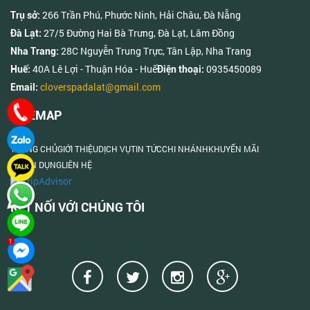
266 Trần Phú, Phước Ninh, Hải Châu, Đà Nẵng
Trụ sở:
27/5 Đường Hai Bà Trưng, Đà Lạt, Lâm Đồng
Đà Lạt:
28C Nguyễn Trung Trực, Tân Lập, Nha Trang
Nha Trang:
40A Lê Lợi - Thuận Hóa - Huế
0935450089
Huế:
Điện thoại:
cloverspadalat@gmail.com
Email:
SITEMAP
TRANG CHỦ
GIỚI THIỆU
DỊCH VỤ
TIN TỨC
CHI NHÁNH
KHUYẾN MÃI
TUYỂN DỤNG
LIÊN HỆ
KẾT NỐI VỚI CHÚNG TÔI