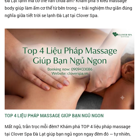
Đà Lạt lạnh mà cơ thể vẫn chưa ấm? Khám phá 5 kiểu massage
body giúp làm ấm cơ thể từ bên trong — trải nghiệm thư giãn đúng
nghĩa giữa tiết trời se lạnh Đà Lạt tại Clover Spa.
TOP 4 LIỆU PHÁP MASSAGE GIÚP BẠN NGỦ NGON
Mất ngủ, trằn trọc mỗi đêm? Khám phá TOP 4 liệu pháp massage
tại Clover Spa Đà Lạt giúp bạn ngủ ngon ngay đêm đó — tự nhiên,