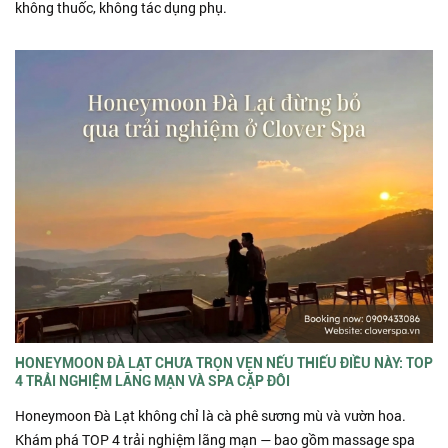
không thuốc, không tác dụng phụ.
HONEYMOON ĐÀ LẠT CHƯA TRỌN VẸN NẾU THIẾU ĐIỀU NÀY: TOP
4 TRẢI NGHIỆM LÃNG MẠN VÀ SPA CẶP ĐÔI
Honeymoon Đà Lạt không chỉ là cà phê sương mù và vườn hoa.
Khám phá TOP 4 trải nghiệm lãng mạn — bao gồm massage spa