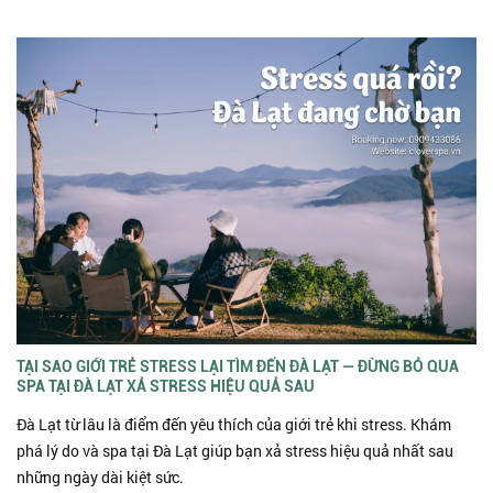
TẠI SAO GIỚI TRẺ STRESS LẠI TÌM ĐẾN ĐÀ LẠT — ĐỪNG BỎ QUA
SPA TẠI ĐÀ LẠT XẢ STRESS HIỆU QUẢ SAU
Đà Lạt từ lâu là điểm đến yêu thích của giới trẻ khi stress. Khám
phá lý do và spa tại Đà Lạt giúp bạn xả stress hiệu quả nhất sau
những ngày dài kiệt sức.