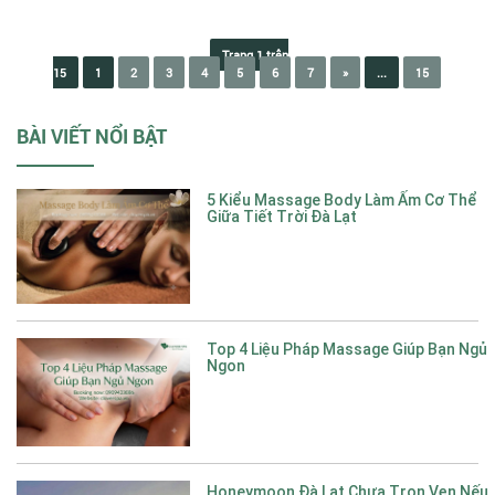
Trang
trên
1
1
2
3
4
5
6
7
»
...
15
15
BÀI VIẾT NỔI BẬT
5 Kiểu Massage Body Làm Ấm Cơ Thể
Giữa Tiết Trời Đà Lạt
Top 4 Liệu Pháp Massage Giúp Bạn Ngủ
Ngon
Honeymoon Đà Lạt Chưa Trọn Vẹn Nếu