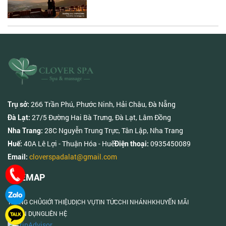
266 Trần Phú, Phước Ninh, Hải Châu, Đà Nẵng
Trụ sở:
27/5 Đường Hai Bà Trưng, Đà Lạt, Lâm Đồng
Đà Lạt:
28C Nguyễn Trung Trực, Tân Lập, Nha Trang
Nha Trang:
40A Lê Lợi - Thuận Hóa - Huế
0935450089
Huế:
Điện thoại:
cloverspadalat@gmail.com
Email:
SITEMAP
TRANG CHỦ
GIỚI THIỆU
DỊCH VỤ
TIN TỨC
CHI NHÁNH
KHUYẾN MÃI
TUYỂN DỤNG
LIÊN HỆ