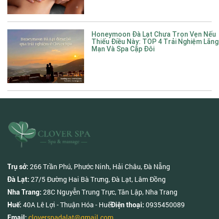
Honeymoon Đà Lạt Chưa Trọn Vẹn Nếu
Thiếu Điều Này: TOP 4 Trải Nghiệm Lãng
Mạn Và Spa Cặp Đôi
266 Trần Phú, Phước Ninh, Hải Châu, Đà Nẵng
Trụ sở:
27/5 Đường Hai Bà Trưng, Đà Lạt, Lâm Đồng
Đà Lạt:
28C Nguyễn Trung Trực, Tân Lập, Nha Trang
Nha Trang:
40A Lê Lợi - Thuận Hóa - Huế
0935450089
Huế:
Điện thoại:
cloverspadalat@gmail.com
Email: