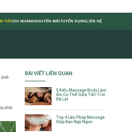
IN TỨC
CHI NHÁNH
KHUYẾN MÃI
TUYỂN DỤNG
LIÊN HỆ
BÀI VIẾT LIÊN QUAN
 tinh
5 Kiểu Massage Body Làm
Ấm Cơ Thể Giữa Tiết Trời
Đà Lạt
ng pháp
Top 4 Liệu Pháp Massage
Giúp Bạn Ngủ Ngon