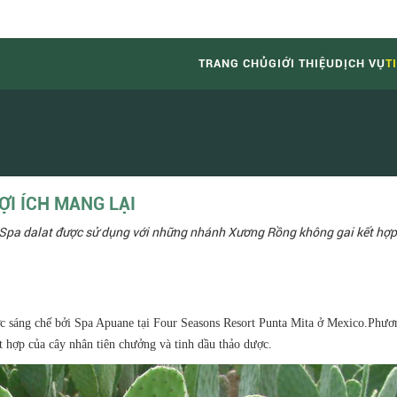
TRANG CHỦ
GIỚI THIỆU
DỊCH VỤ
T
ỢI ÍCH MANG LẠI
r Spa dalat được sử dụng với những nhánh Xương Rồng không gai kết hợp
c sáng chế bởi Spa Apuane tại Four Seasons Resort Punta Mita ở Mexico.Phươ
 hợp của cây nhân tiên chưởng và tinh dầu thảo dược.