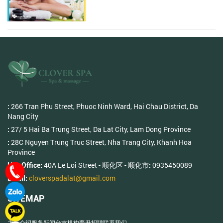
266 Tran Phu Street, Phuoc Ninh Ward, Hai Chau District, Da
:
Nang City
27/ 5 Hai Ba Trung Street, Da Lat City, Lam Dong Province
:
28C Nguyen Trung Truc Street, Nha Trang City, Khanh Hoa
:
Province
40A Le Loi Street - 顺化区 - 顺化市
0935450089
Hue Office:
:
cloverspadalat@gmail.com
Email:
SITEMAP
主页
介绍
服务
新闻
分支机构
晋升
招聘
联系我们