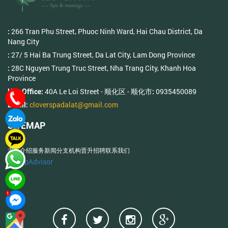
266 Tran Phu Street, Phuoc Ninh Ward, Hai Chau District, Da
:
Nang City
27/ 5 Hai Ba Trung Street, Da Lat City, Lam Dong Province
:
28C Nguyen Trung Truc Street, Nha Trang City, Khanh Hoa
:
Province
40A Le Loi Street - 顺化区 - 顺化市
0935450089
Hue Office:
:
cloverspadalat@gmail.com
Email:
SITEMAP
主页
介绍
服务
新闻
分支机构
晋升
招聘
联系我们