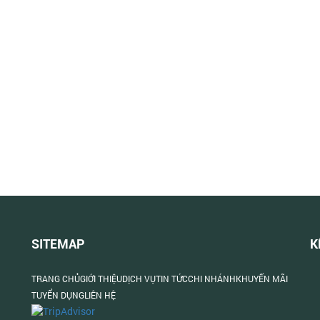
SITEMAP
K
TRANG CHỦ
GIỚI THIỆU
DỊCH VỤ
TIN TỨC
CHI NHÁNH
KHUYẾN MÃI
TUYỂN DỤNG
LIÊN HỆ