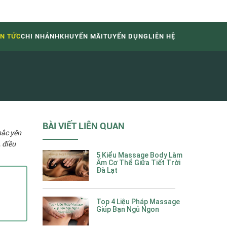
IN TỨC
CHI NHÁNH
KHUYẾN MÃI
TUYỂN DỤNG
LIÊN HỆ
BÀI VIẾT LIÊN QUAN
hắc yên
 điều
5 Kiểu Massage Body Làm
Ấm Cơ Thể Giữa Tiết Trời
Đà Lạt
Top 4 Liệu Pháp Massage
Giúp Bạn Ngủ Ngon