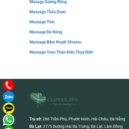
Masage Xương Rồng
Massage Thảo Dược
Massage Thái
Massage Đá Nóng
Massage Bấm Huyệt Shiatsu
Massage Toàn Thân Kiểu Thụy Điển
266 Trần Phú, Phước Ninh, Hải Châu, Đà Nẵng
Trụ sở:
27/5 Đường Hai Bà Trưng, Đà Lạt, Lâm Đồng
Đà Lạt: