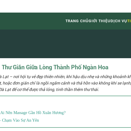
TRANG CHỦ
GIỚI THIỆU
DỊCH VỤ
T
 Thư Giãn Giữa Lòng Thành Phố Ngàn Hoa
Lạt – nơi hội tụ vẻ đẹp thiên nhiên, khí hậu dịu nhẹ và những khoảnh k
t, hoặc đơn giản chỉ là ngồi ngắm cảnh và thả hồn vào không khí se lạnh,
 Lạt để cơ thể được thả lỏng, tinh thần thêm thư thái.
Ai Nên Massage Gần Hồ Xuân Hương?
 – Chạm Vào Sự An Yên