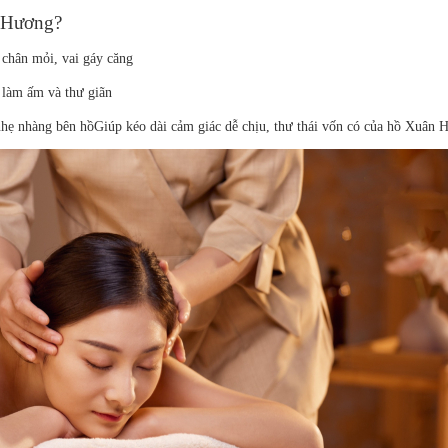
 Hương?
 chân mỏi, vai gáy căng
 làm ấm và thư giãn
nhẹ nhàng bên hồ
Giúp kéo dài cảm giác dễ chịu, thư thái vốn có của hồ Xuân 