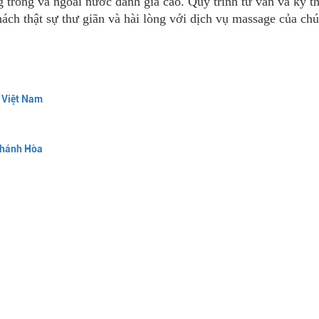
trong và ngoài nước đánh giá cao. Quy trình tư vấn và kỹ t
ch thật sự thư giãn và hài lòng với dịch vụ massage của ch
, Việt Nam
Khánh Hòa