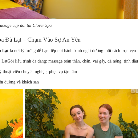
ssage cặp đôi tại Clover Spa
pa Đà Lạt – Chạm Vào Sự An Yên
à Lạt
là nơi lý tưởng để bạn tiếp nối hành trình nghỉ dưỡng một cách trọn vẹn:
 Lạt
Gói liệu trình đa dạng: massage toàn thân, chân, vai gáy, đá nóng, tinh d
 thuật viên chuyên nghiệp, phục vụ tận tâm
rên đường về khách sạn