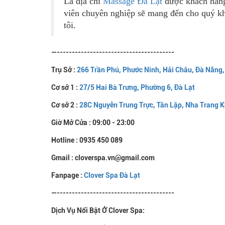
Là địa chỉ
Massage Đà Lạt
được khách hàng 
viên chuyên nghiệp sẽ mang đến cho quý khá
tôi.
—---------------------------------------
Trụ Sở :
266 Trần Phú, Phước Ninh, Hải Châu, Đà Nẵng
Cơ sở 1 :
27/5 Hai Bà Trưng, Phường 6, Đà Lạt
Cơ sở 2 :
28C Nguyễn Trung Trực, Tân Lập, Nha Trang 
Giờ Mở Cửa : 09:00 - 23:00
Hotline : 0935 450 089
Gmail : cloverspa.vn@gmail.com
Fanpage :
Clover Spa Đà Lạt
—---------------------------------------
Dịch Vụ Nổi Bật Ở Clover Spa: