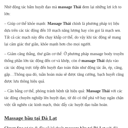
Nhờ động tác bấm huyệt đạo mà
massage Thái
đem lại những lợi ích to
lớn:
– Giúp cơ thể khỏe mạnh:
Massage Th
ái
chính là phương pháp trị liệu
dựa trên các tác động đến 10 mạch năng lượng hay còn gọi là mạch sen.
Tất cả các mạch này đều chạy khắp cơ thể, do vậy khi tác động sẽ mang
lại cảm giác thư giãn, khỏe mạnh hơn cho mọi người.
– Giảm căng thẳng, thư giãn cơ thể: Ở phương pháp massage body truyền
thống phần lớn tác động đến cơ và khớp, còn ở
massage Thái
dựa vào
các tác động trực tiếp đến huyệt đạo toàn thân như động tác ấn, ép, căng,
gập…Thông qua đó, tuần hoàn máu sẽ được tăng cường, bạch huyết cũng
được lưu thông hiệu quả.
– Cân bằng cơ thể, phòng tránh bệnh tật hiệu quả:
Massage Thái
với các
tác động chuyên nghiệp lên huyệt đạo, từ đó có thể phá vỡ hay ngăn chặn
việc tắt nghẽn các kinh mạch, thúc đẩy các huyệt đạo tuần hoàn.
Massage bầu tại Đà Lạt