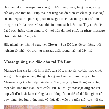
Bên cạnh đó,
massage bầu
còn giúp lưu thông máu, tăng cường cung
cấp oxy cho thai nhi, giúp thai nhi tăng cân ổn định và cải thiện giấc ngủ
của bé. Ngoài ra, phương pháp massage còn có tác dụng hạn chế tình
trạng rạn nứt da trước và sau khi sinh một cách hiệu quả. Tuy nhiên để
đạt được những công dụng tuyệt vời trên đòi hỏi
phương pháp massage
chăm sóc bầu
đúng cách.
Hãy nhanh tay liên hệ ngay với
Clover - Spa Đà Lạt
để có những trải
nghiệm tốt nhất với dịch vụ massage chất lượng nhất tại đây nhé.!
Massage ống tre độc đáo tại Đà Lạt
Massage ống tre
là một hình thức xoa bóp, nhào nặn cơ bắp theo chiều
sâu giúp làm giảm căng thẳng, chống rối loạn các chức năng cơ bắp.
Massage ống tre
làm dịu cơn đau cơ bắp, tăng sự lưu thông và hỗ trợ
một cảm giác thư giãn theot chiều sâu.
Kĩ thuật massage ống tre
kết
hợp với dầu hoặc kem dưỡng da tác động lên cơ thể có thể làm giảm đột
quỵ, tăng việc lưu thông máu và thúc đẩy việc thư giãn một cách tối đa.