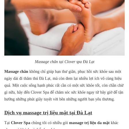
Massage chân tại Clover spa Đà Lạt
M
assage chân
không chỉ giúp bạn thư giãn, phục hồi sức khỏe sau một
ngày dài đi thăm thú Đà Lạt, mà còn đem lại nhiều lợi ích vô cùng hiệu
quả. Một cuộc sống hạnh phúc rất cần có một sức khỏe tốt, còn chần chừ
gì nữa, hãy đến Clover Spa để chăm sóc sức khỏe ngay từ bây giờ để tận
hưởng những phút giây tuyệt vời bên những người bạn yêu thương.
Dịch vụ
massage trị liệu mặt tại Đà Lạt
Tại
Clover Spa
chúng tôi có nhiều gói
massage trị liệu da mặt
khác