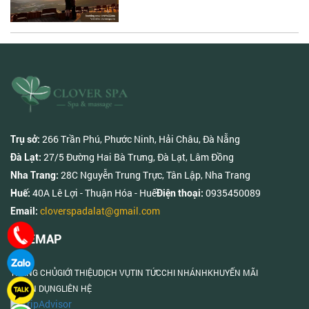
266 Trần Phú, Phước Ninh, Hải Châu, Đà Nẵng
Trụ sở:
27/5 Đường Hai Bà Trưng, Đà Lạt, Lâm Đồng
Đà Lạt:
28C Nguyễn Trung Trực, Tân Lập, Nha Trang
Nha Trang:
40A Lê Lợi - Thuận Hóa - Huế
0935450089
Huế:
Điện thoại:
cloverspadalat@gmail.com
Email:
SITEMAP
TRANG CHỦ
GIỚI THIỆU
DỊCH VỤ
TIN TỨC
CHI NHÁNH
KHUYẾN MÃI
TUYỂN DỤNG
LIÊN HỆ