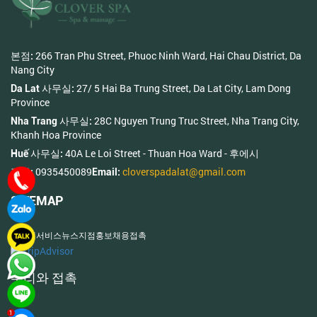
266 Tran Phu Street, Phuoc Ninh Ward, Hai Chau District, Da
본점:
Nang City
27/ 5 Hai Ba Trung Street, Da Lat City, Lam Dong
Da Lat 사무실:
Province
28C Nguyen Trung Truc Street, Nha Trang City,
Nha Trang 사무실:
Khanh Hoa Province
40A Le Loi Street - Thuan Hoa Ward - 후에시
Huế 사무실:
0935450089
cloverspadalat@gmail.com
전화:
Email:
SITEMAP
홈
소개
서비스
뉴스
지점
홍보
채용
접촉
우리와 접촉